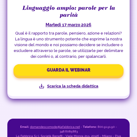
Linguaggio ampio: parole per la
parità
Martedì 17 marzo 2026
Qual è il rapporto tra parole, pensiero, azione e relazioni?
La lingua è uno strumento potente che esprime la nostra
visione del mondo e noi possiamo decidere se includere o
escludere attraverso le parole, se utilizzarle per delimitare
dei confini o, al contrario, per spalancarli.
GUARDA IL WEBINAR
Scarica la scheda didattica
Email:
domandescomode@lafabbrica.net
-
Telefono:
800.91.91.90 -
348.6085883
La Fabbrica S.r.l. Società Benefit - Viale Monza 259, 20126 - Milano - P.iva